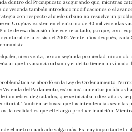
enda dentro del Presupuesto asegurando que, mientras este
ca de vivienda también introduce modificaciones o el avan
rategia con respecto al suelo urbano no resuelve un probl
 en Uruguay existen en el entorno de 90 mil viviendas vacía
Parte de esa discusión fue ese resultado, porque, con resp
 coyuntural de la crisis del 2002. Veinte años después, ca
 comunista.
alquiler, ni en venta, no son segunda propiedad, ni son obr
ñalar que la vacancia urbana y el delito tienen un vínculo
problemática se abordó en la Ley de Ordenamiento Territor
de Vivienda del Parlamento, estos instrumentos jurídicos ha
de inmuebles degradados, que se iniciaba a diez años y se p
rritorial. También se busca que las intendencias sean las
tos, la realidad es que el letargo produce inanición. Mientr
onde el metro cuadrado valga más. Es muy importante la pl