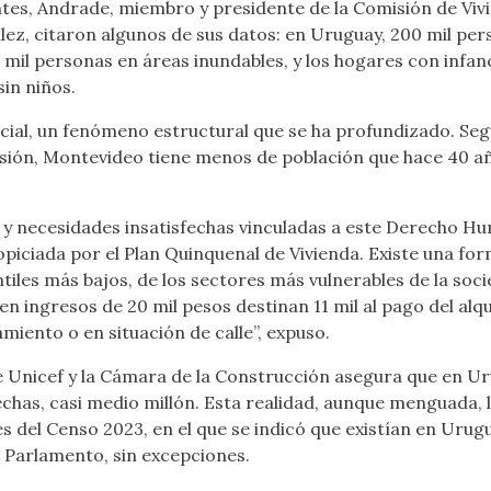
tes, Andrade, miembro y presidente de la Comisión de Vivi
ez, citaron algunos de sus datos: en Uruguay, 200 mil per
mil personas en áreas inundables, y los hogares con infan
in niños.
ial, un fenómeno estructural que se ha profundizado. Segú
sión, Montevideo tiene menos de población que hace 40 año
a y necesidades insatisfechas vinculadas a este Derecho H
iciada por el Plan Quinquenal de Vivienda. Existe una for
ntiles más bajos, de los sectores más vulnerables de la soc
nen ingresos de 20 mil pesos destinan 11 mil al pago del a
miento o en situación de calle”, expuso.
 Unicef y la Cámara de la Construcción asegura que en Uru
chas, casi medio millón. Esta realidad, aunque menguada, l
ales del Censo 2023, en el que se indicó que existían en Uru
l Parlamento, sin excepciones.