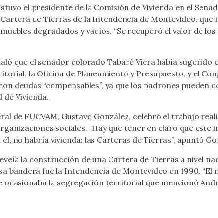
stuvo el presidente de la Comisión de Vivienda en el Sena
 Cartera de Tierras de la Intendencia de Montevideo, que 
muebles degradados y vacíos. “Se recuperó el valor de los 
aló que el senador colorado Tabaré Viera había sugerido cr
orial, la Oficina de Planeamiento y Presupuesto, y el Cong
s con deudas “compensables”, ya que los padrones pueden c
l de Vivienda.
eral de FUCVAM, Gustavo González, celebró el trabajo reali
rganizaciones sociales. “Hay que tener en claro que este 
él, no habría vivienda: las Carteras de Tierras”, apuntó Go
eveía la construcción de una Cartera de Tierras a nivel nac
 esa bandera fue la Intendencia de Montevideo en 1990. “E
que ocasionaba la segregación territorial que mencionó Andra