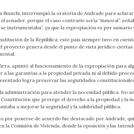
a Bianchi, interrumpió la oratoria de Andrade para aclarar
l senador, porque el caso contrario sería “inmoral”, seña
e instrumentaba”, ya que la expropiación es por sumario y
stitución de la República; este país siempre tuvo en cuenta 
l proyecto genera desde el punto de vista jurídico ciertas
mental.
iera, apuntó al funcionamiento de la expropiación para alg
ar a las garantías a la propiedad privada ni al debido proce
sentado logra preservar las seguridades constitucionales 
la administración para atender la necesidad pública. No se 
la Constitución que protege el derecho a la propiedad y la i
ntaba a mejorar la seguridad y la salubridad pública.
uerzo por ponerse de acuerdo fue destacado por Andrade, qu
 en la Comisión de Vivienda, donde la oposición y las Inten