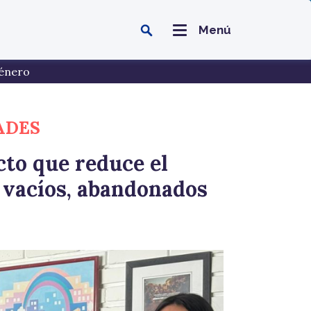
Menú
énero
ADES
cto que reduce el
 vacíos, abandonados