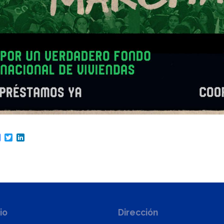
are
Facebook
Twitter
LinkedIn
io
Dirección