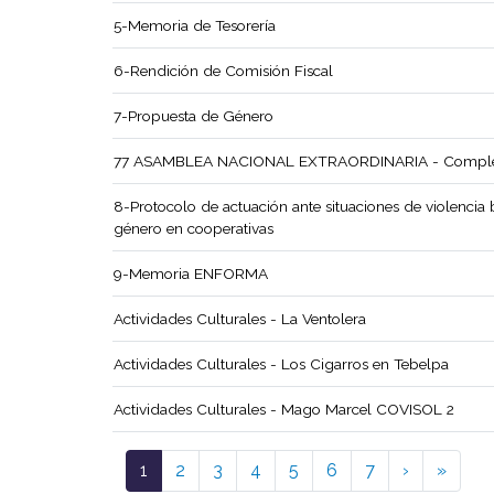
5-Memoria de Tesorería
6-Rendición de Comisión Fiscal
7-Propuesta de Género
77 ASAMBLEA NACIONAL EXTRAORDINARIA - Comple
8-Protocolo de actuación ante situaciones de violencia
género en cooperativas
9-Memoria ENFORMA
Actividades Culturales - La Ventolera
Actividades Culturales - Los Cigarros en Tebelpa
Actividades Culturales - Mago Marcel COVISOL 2
Paginación
Siguiente 
Últim
1
2
3
4
5
6
7
›
»