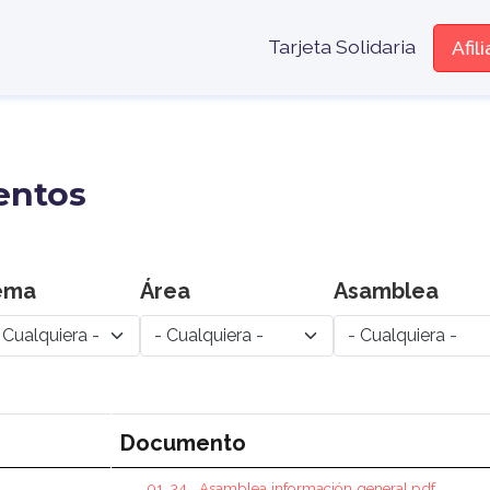
Menú encabe
Tarjeta Solidaria
Afil
entos
ema
Área
Asamblea
Documento
01_34_ Asamblea información general.pdf