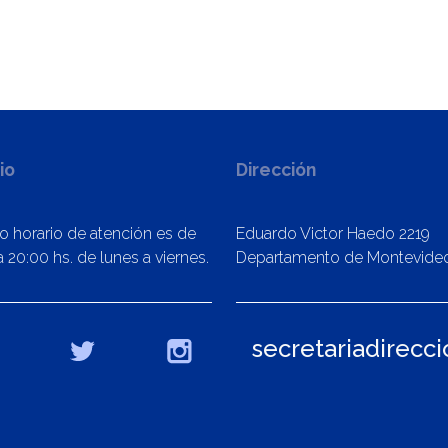
io
Dirección
o horario de atención es de
Eduardo Victor Haedo 2219
 20:00 hs. de lunes a viernes.
Departamento de Montevide
secretariadirecc