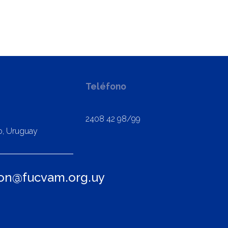
Teléfono
2408 42 98/99
o, Uruguay
ion@fucvam.org.uy