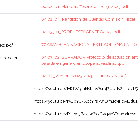
04.02_01_Memoria Tesoreria_ 2023_2025.pdf
04.02_04_Rendicion de Cuentas Comision Fiscal
04.03_01_PROPUESTAGENERO2025.pdf
77 ASAMBLEA NACIONAL EXTRAORDINARIA - Co
to.pdf
04.03_02_BORRADOR Protocolo de actuación ante 
 basada en
basada en género en cooperativas.final_.pdf
04.04_Memoria 2023-2025 -ENFORMA .pdf
https://youtu.be/MGWrghkKbLw?si=47Uq-N2ih_dzP5
https://youtu.be/r5BbYC4Xb1Y?si=wIDmlRNFqAILduT
https://youtu.be/PHtve_B2z-w?si=CVqVaSTgw1xlmso
página
a página