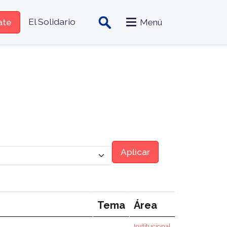
zado
El Solidario
iate
Menú
Aplicar
Tema
Área
Institucional