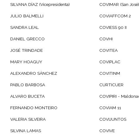
SILVANA DÍAZ (Vicepresidenta)
COVIMAR (San José
JULIO BALMELLI
COVIAFFCOM 2
SANDRA LEAL
COVIESS 90 II
DANIEL GRECCO
COVHI
JOSÉ TRINDADE
COVITEA
MARY HOAGUY
COVIPLAC
ALEXANDRO SÁNCHEZ
COVITINM
PABLO BARBOSA
CURTICUER
ALVARO BUCETA
COVIPIRI - Maldona
FERNANDO MONTEIRO
COVIAM 11
VALERIA SILVEIRA
COVIJUNTOS
SILVINA LAMAS
COVIVE