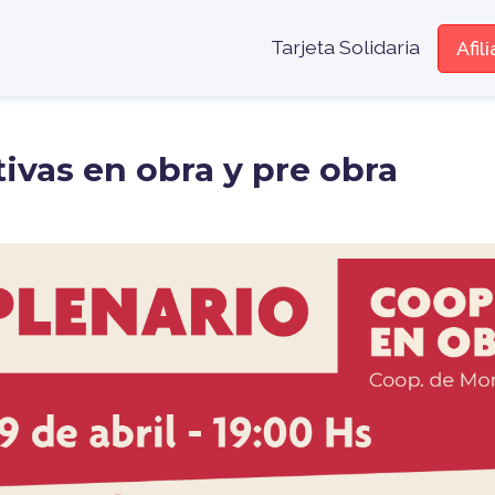
Menú encabe
Tarjeta Solidaria
Afil
ivas en obra y pre obra