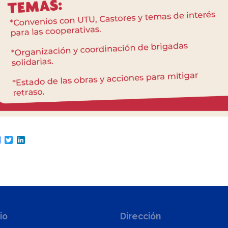
are
Facebook
Twitter
LinkedIn
io
Dirección