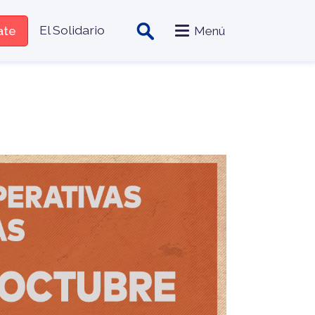
zado
El Solidario
iate
Menú