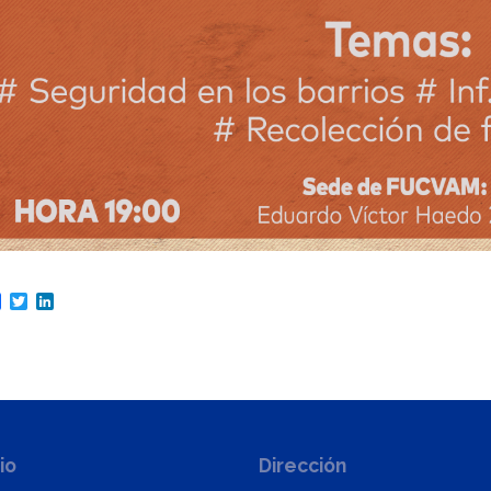
are
Facebook
Twitter
LinkedIn
io
Dirección