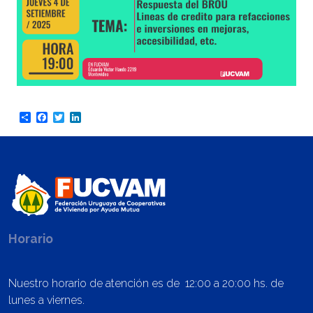
Share
Facebook
Twitter
LinkedIn
Horario
Nuestro horario de atención es de 12:00 a 20:00 hs. de
lunes a viernes.