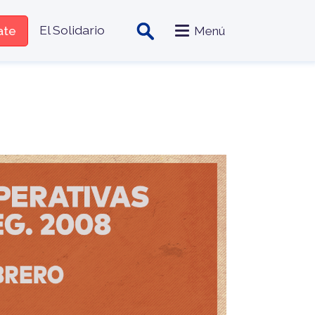
zado
El Solidario
iate
Menú