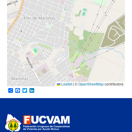
Leaflet
|
©
OpenStreetMap
contributors
Share
Facebook
Twitter
LinkedIn