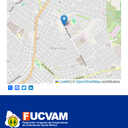
Leaflet
|
©
OpenStreetMap
contributors
Share
Facebook
Twitter
LinkedIn