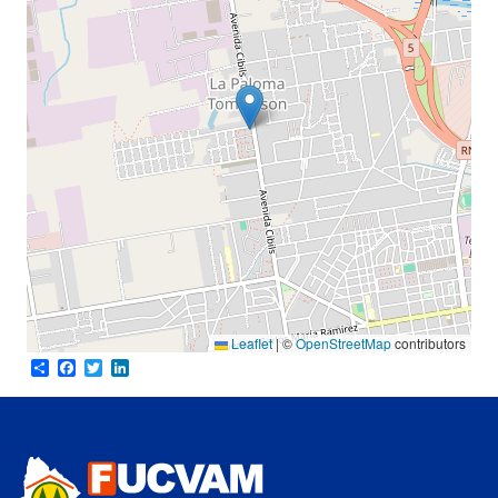
Leaflet
|
©
OpenStreetMap
contributors
Share
Facebook
Twitter
LinkedIn