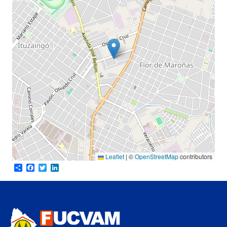
Leaflet
|
©
OpenStreetMap
contributors
Share
Facebook
Twitter
LinkedIn