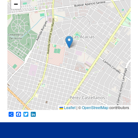
−
Leaflet
|
©
OpenStreetMap
contributors
Share
Facebook
Twitter
LinkedIn