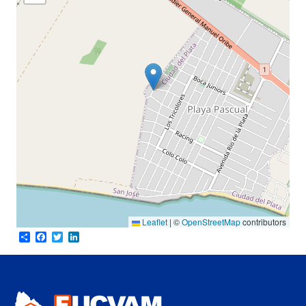
Leaflet
|
©
OpenStreetMap
contributors
Share
Facebook
Twitter
LinkedIn