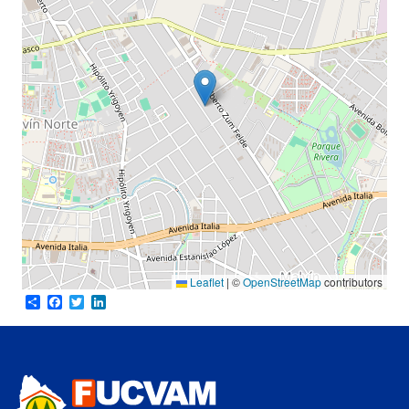
Leaflet
|
©
OpenStreetMap
contributors
Share
Facebook
Twitter
LinkedIn