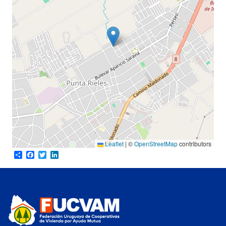
Leaflet
|
©
OpenStreetMap
contributors
Share
Facebook
Twitter
LinkedIn