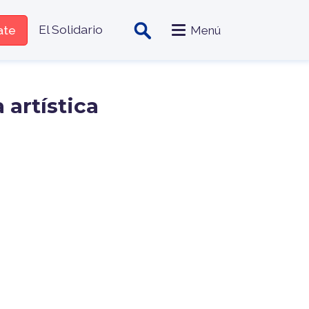
zado
El Solidario
iate
Menú
 artística