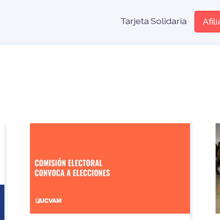
Menú encabe
Tarjeta Solidaria
Afil