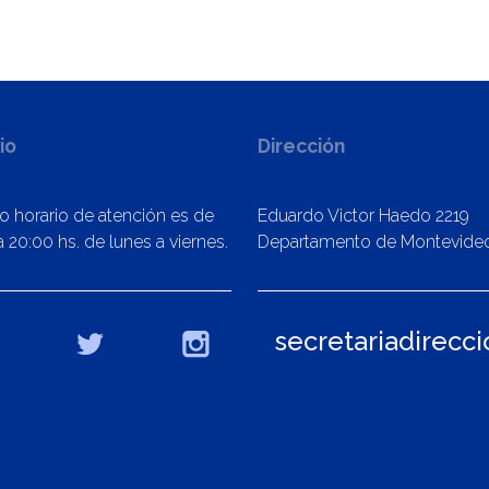
io
Dirección
o horario de atención es de
Eduardo Victor Haedo 2219
 20:00 hs. de lunes a viernes.
Departamento de Montevide
secretariadirecc