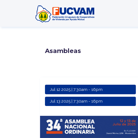
Pasar al contenido principal
Asambleas
Jul 12 2025 | 7:30am
-
16pm
Jul 13 2025 | 7:30am
-
16pm