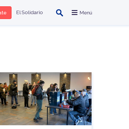
zado
El Solidario
iate
Menú