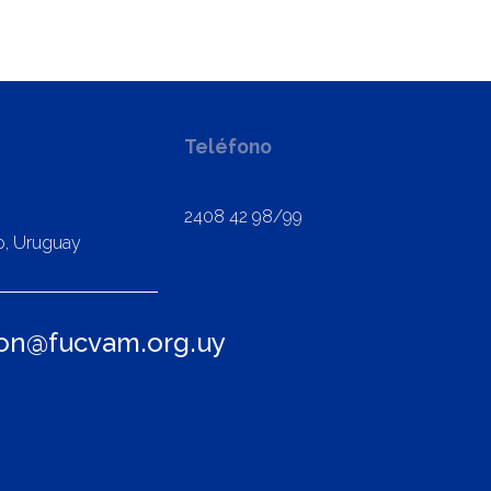
Teléfono
2408 42 98/99
o, Uruguay
ion@fucvam.org.uy