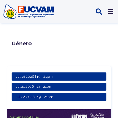
Pasar al contenido principal
Género
Jul 14 2026 | 19
-
21pm
Jul 21 2026 | 19
-
21pm
Jul 28 2026 | 19
-
21pm