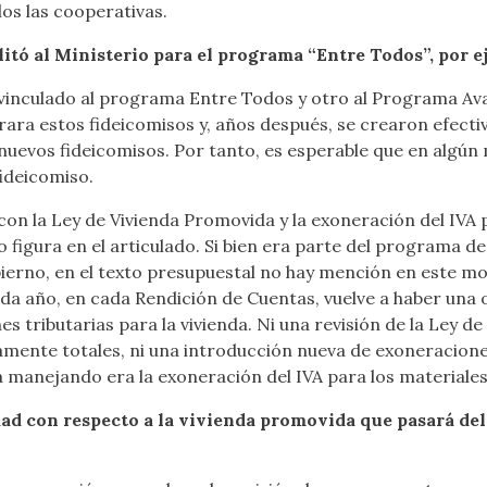
los las cooperativas.
litó al Ministerio para el programa “Entre Todos”, por e
 vinculado al programa Entre Todos y otro al Programa Av
nerara estos fideicomisos y, años después, se crearon efect
e nuevos fideicomisos. Por tanto, es esperable que en algú
fideicomiso.
on la Ley de Vivienda Promovida y la exoneración del IVA p
 no figura en el articulado. Si bien era parte del programa 
ierno, en el texto presupuestal no hay mención en este mo
ada año, en cada Rendición de Cuentas, vuelve a haber una
 tributarias para la vivienda. Ni una revisión de la Ley d
ente totales, ni una introducción nueva de exoneraciones p
a manejando era la exoneración del IVA para los materiales
dad con respecto a la vivienda promovida que pasará del