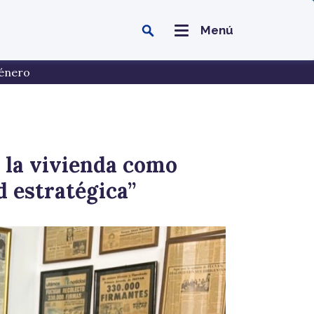
Menú
énero
 la vivienda como
d estratégica”