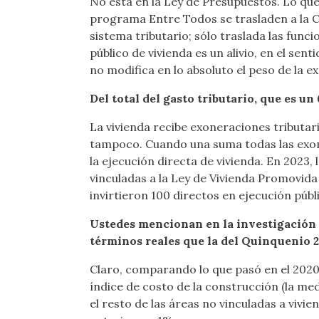
No está en la Ley de Presupuestos. Lo que
programa Entre Todos se trasladen a la C
sistema tributario; sólo traslada las func
público de vivienda es un alivio, en el se
no modifica en lo absoluto el peso de la e
Del total del gasto tributario, que es 
La vivienda recibe exoneraciones tributar
tampoco. Cuando una suma todas las exone
la ejecución directa de vivienda. En 2023,
vinculadas a la Ley de Vivienda Promovida
invirtieron 100 directos en ejecución púb
Ustedes mencionan en la investigación q
términos reales que la del Quinquenio 
Claro, comparando lo que pasó en el 2020
índice de costo de la construcción (la me
el resto de las áreas no vinculadas a vivi