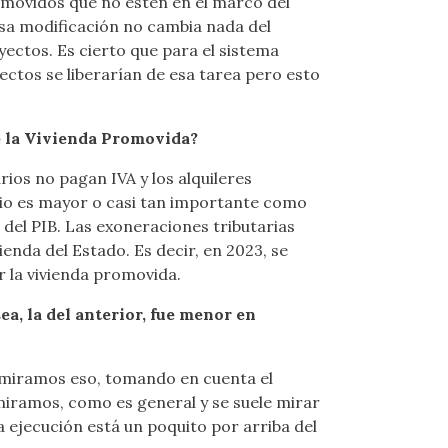
omovidos que no estén en el marco del
Esa modificación no cambia nada del
yectos. Es cierto que para el sistema
yectos se liberarían de esa tarea pero esto
de la Vivienda Promovida?
ios no pagan IVA y los alquileres
rio es mayor o casi tan importante como
 del PIB. Las exoneraciones tributarias
enda del Estado. Es decir, en 2023, se
r la vivienda promovida.
a, la del anterior, fue menor en
i miramos eso, tomando en cuenta el
 miramos, como es general y se suele mirar
a ejecución está un poquito por arriba del