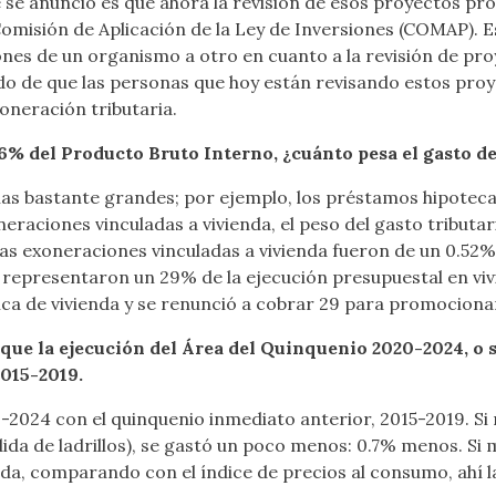
 se anunció es que ahora la revisión de esos proyectos pr
omisión de Aplicación de la Ley de Inversiones (COMAP). 
iones de un organismo a otro en cuanto a la revisión de pro
ntido de que las personas que hoy están revisando estos pro
xoneración tributaria.
un 6% del Producto Bruto Interno, ¿cuánto pesa el gasto 
ias bastante grandes; por ejemplo, los préstamos hipotecar
raciones vinculadas a vivienda, el peso del gasto tributa
 las exoneraciones vinculadas a vivienda fueron de un 0.52%
 representaron un 29% de la ejecución presupuestal en vivi
lica de vivienda y se renunció a cobrar 29 para promociona
ue la ejecución del Área del Quinquenio 2020-2024, o se
2015-2019.
-2024 con el quinquenio inmediato anterior, 2015-2019. S
dida de ladrillos), se gastó un poco menos: 0.7% menos. Si
enda, comparando con el índice de precios al consumo, ahí l