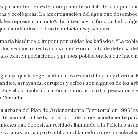
s para entender este “componente social” de la importanc
cas y ecológicas. La amortiguación del agua que desemboca 
ales representan un 6% de la tierra y su función hidrológi
que inundándose evitan inundaciones y sequías.
emoria histórica e ímpetu por cuidar los bañados. “La pobl
al los vecinos muestran una fuerte impronta de defensa del
afo existen poblaciones y grupos poblacionales que hace m
ica ya que la vegetación nativa es nutrida y muy diversa. Mo
randíes, arrayanes, curupíes y ceibos son algunos de los 
rgo y el caracolero, o algunas como el martín pescador y el
ó Cerrada.
ción urbana del Plan de Ordenamiento Territorial en 1996 
institucionalidad se ha mostrado de manera ineficiente par
amiones que depositan residuos llamando a la Policía o asu
 Los vecinos por su parte utilizan el bañado como un aula ab