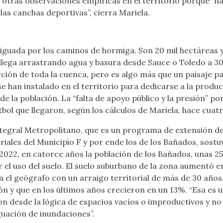
 otras observaciones empíricas en el territorio porque “h
las canchas deportivas”, cierra Mariela.
iguada por los caminos de hormiga. Son 20 mil hectáreas 
 llega arrastrando agua y basura desde Sauce o Toledo a 3
ión de toda la cuenca, pero es algo más que un paisaje par
 se han instalado en el territorio para dedicarse a la produ
e la población. La “falta de apoyo público y la presión” p
tbol que llegaron, según los cálculos de Mariela, hace cuat
egral Metropolitano, que es un programa de extensión de la
riales del Municipio F y por ende los de los Bañados, sost
2022, en catorce años la población de los Bañados, unas 2
el uso del suelo. El suelo suburbano de la zona aumentó en
el geógrafo con un arraigo territorial de más de 30 años,
n y que en los últimos años crecieron en un 13%. “Esa es 
on desde la lógica de espacios vacíos o improductivos y n
guación de inundaciones”.