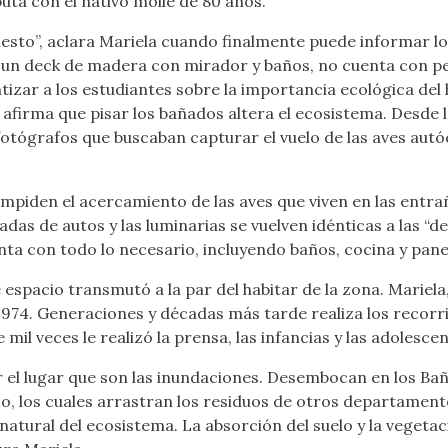
uta con el nativo molle de 80 años.
esto”, aclara Mariela cuando finalmente puede informar los
n un deck de madera con mirador y baños, no cuenta con per
tizar a los estudiantes sobre la importancia ecológica de
irma que pisar los bañados altera el ecosistema. Desde la
otógrafos que buscaban capturar el vuelo de las aves autó
 impiden el acercamiento de las aves que viven en las entra
as de autos y las luminarias se vuelven idénticas a las “de
nta con todo lo necesario, incluyendo baños, cocina y pane
 espacio transmutó a la par del habitar de la zona. Mariela
1974. Generaciones y décadas más tarde realiza los recorr
l veces le realizó la prensa, las infancias y las adolescen
tar el lugar que son las inundaciones. Desembocan en los B
co, los cuales arrastran los residuos de otros departamento
ia natural del ecosistema. La absorción del suelo y la vegeta