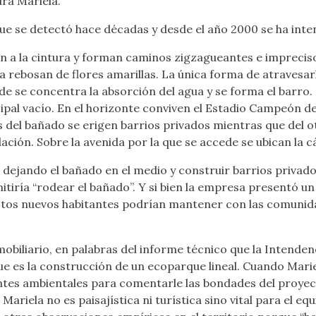
ra Mariela.
 se detectó hace décadas y desde el año 2000 se ha intent
an a la cintura y forman caminos zigzagueantes e imprecis
a rebosan de flores amarillas. La única forma de atravesarl
de se concentra la absorción del agua y se forma el barro
l vacío. En el horizonte conviven el Estadio Campeón del Si
 del bañado se erigen barrios privados mientras que del 
ación. Sobre la avenida por la que se accede se ubican la c
 dejando el bañado en el medio y construir barrios privado
tiría “rodear el bañado”. Y si bien la empresa presentó un
stos nuevos habitantes podrían mantener con las comunid
biliario, en palabras del informe técnico que la Intenden
ue es la construcción de un ecoparque lineal. Cuando Mari
es ambientales para comentarle las bondades del proyecto.
ariela no es paisajística ni turística sino vital para el eq