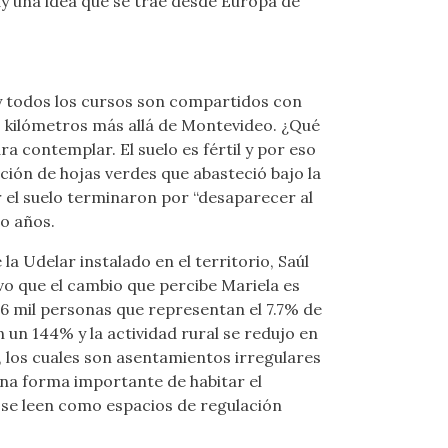
ay una idea que se trae desde Europa de
y todos los cursos son compartidos con
0 kilómetros más allá de Montevideo. ¿Qué
a contemplar. El suelo es fértil y por eso
cción de hojas verdes que abasteció bajo la
or el suelo terminaron por “desaparecer al
ro años.
 Udelar instalado en el territorio, Saúl
uvo que el cambio que percibe Mariela es
56 mil personas que representan el 7.7% de
 un 144% y la actividad rural se redujo en
 los cuales son asentamientos irregulares
una forma importante de habitar el
o se leen como espacios de regulación