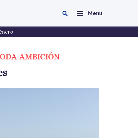
Menú
énero
MODA AMBICIÓN
es