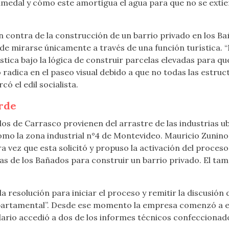
umedal y cómo este amortigua el agua para que no se extie
n contra de la construcción de un barrio privado en los Ba
de mirarse únicamente a través de una función turística. “
tica bajo la lógica de construir parcelas elevadas para qu
radica en el paseo visual debido a que no todas las estruct
ó el edil socialista.
erde
s de Carrasco provienen del arrastre de las industrias ubic
mo la zona industrial n°4 de Montevideo. Mauricio Zunino fu
era vez que esta solicitó y propuso la activación del proce
eas de los Bañados para construir un barrio privado. El tam
a resolución para iniciar el proceso y remitir la discusión
 departamental”. Desde ese momento la empresa comenzó a el
idario accedió a dos de los informes técnicos confeccionado