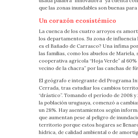
usada palabra “innovadora” ya cuenta con
que las zonas inundables son buenas para 
Un corazón ecosistémico
La cuenca de los cuatro arroyos es amort
los departamentos. Su zona de influencia
es el Bañado de Carrasco? Una ínfima porc
las familias, como los abuelos de Mariela,
cooperativa agrícola “Hoja Verde” al 60% d
vecino de la chacra” por las canchas de fú
El geógrafo e integrante del Programa Int
Cerrada, tras estudiar los cambios territo
“drástico”. Tomando el período de 2008 y 
la población uruguaya, comenzó a cambiar 
un 28%. Hay asentamientos según informa 
que aumentan pese al peligro de inundació
territorio porque estos hogares se llenar
hídrica, de calidad ambiental o de amorti