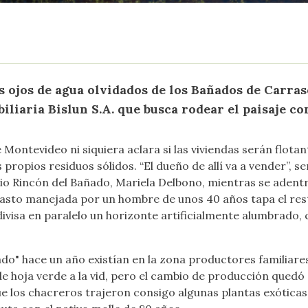
s ojos de agua olvidados de los Bañados de Carras
liaria Bislun S.A. que busca rodear el paisaje con
Montevideo ni siquiera aclara si las viviendas serán flota
s propios residuos sólidos.
“El dueño de allí va a vender”, s
io Rincón del Bañado, Mariela Delbono, mientras se adentr
pasto manejada por un hombre de unos 40 años tapa el resto
ivisa en paralelo un horizonte artificialmente alumbrado, 
ñado" hace un año existían en la zona productores familia
de hoja verde a la vid, pero el cambio de producción quedó
e los chacreros trajeron consigo algunas plantas exóticas