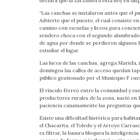
declara que la zarzamora está hoy en disp
“Las canchas se instalaron antes que el pu
Advierte que el puesto, el cual consiste e
camino con escuelas y liceos para concien
sendero choca con el segundo alambrado af
de agua por donde se perdieron algunos f
estudiar el lugar.
Las luces de las canchas, agrega Mariela,
domingos las calles de acceso quedan tapad
público gestionado por el Municipio F cue
El vínculo férreo entre la comunidad y ese
productores rurales de la zona, nació en 
paciencia cansinamente las preguntas que mi
Existe una dificultad histórica para habi
el Chacarita, el Toledo y el Arroyo Carras
es filtrar, la basura bloquea la inteligenc