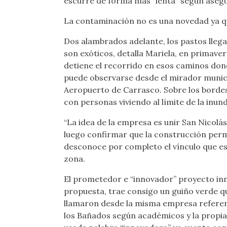
escurre de forma más “lenta” según asegu
La contaminación no es una novedad ya que
Dos alambrados adelante, los pastos lleg
son exóticos, detalla Mariela, en primaver
detiene el recorrido en esos caminos don
puede observarse desde el mirador municipa
Aeropuerto de Carrasco. Sobre los bordes
con personas viviendo al límite de la inund
“La idea de la empresa es unir San Nicolás
luego confirmar que la construcción permi
desconoce por completo el vínculo que e
zona.
El prometedor e “innovador” proyecto inmo
propuesta, trae consigo un guiño verde q
llamaron desde la misma empresa referent
los Bañados según académicos y la propia M