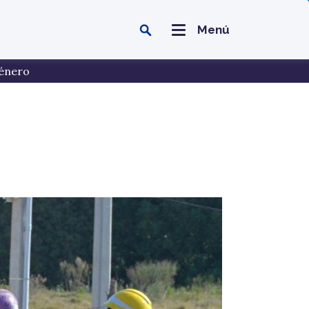
Menú
énero