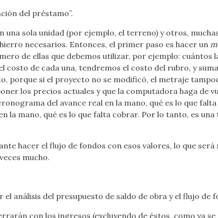
nción del préstamo”.
una sola unidad (por ejemplo, el terreno) y otros, muchas
el hierro necesarios. Entonces, el primer paso es hacer un
m
mero de ellas que debemos utilizar, por ejemplo: cuántos la
el costo de cada una, tendremos el costo del rubro, y suma
to, porque si el proyecto no se modificó, el metraje tampo
poner los precios actuales y que la computadora haga de vu
 cronograma del avance real en la mano, qué es lo que falta
 la mano, qué es lo que falta cobrar. Por lo tanto, es una 
nte hacer el flujo de fondos con esos valores, lo que será
 veces mucho.
el análisis del presupuesto de saldo de obra y el flujo de 
a cerrarán con los ingresos (excluyendo de éstos, como ya se