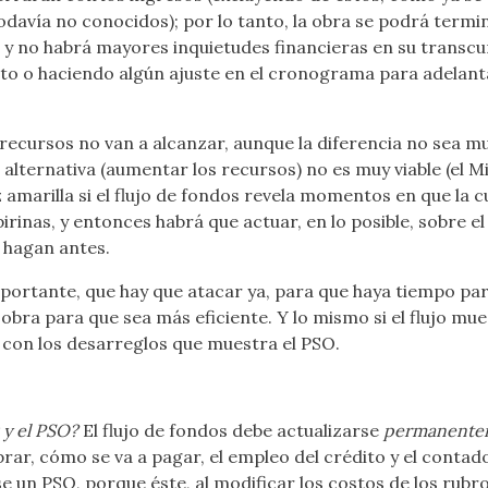
todavía no conocidos); por lo tanto, la obra se podrá term
, y no habrá mayores inquietudes financieras en su transc
to o haciendo algún ajuste en el cronograma para adelant
s recursos no van a alcanzar, aunque la diferencia no sea 
lternativa (aumentar los recursos) no es muy viable (el Mi
 amarilla si el flujo de fondos revela momentos en que la
rinas, y entonces habrá que actuar, en lo posible, sobre e
 hagan antes.
portante, que hay que atacar ya, para que haya tiempo par
 obra para que sea más eficiente. Y lo mismo si el flujo 
o con los desarreglos que muestra el PSO.
 y el PSO?
El flujo de fondos debe actualizarse
permanente
ar, cómo se va a pagar, el empleo del crédito y el contado
se un PSO, porque éste, al modificar los costos de los rubro