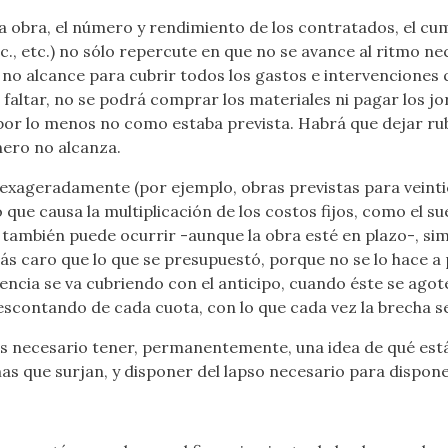
la obra, el número y rendimiento de los contratados, el cu
etc., etc.) no sólo repercute en que no se avance al ritmo n
e no alcance para cubrir todos los gastos e intervenciones 
ltar, no se podrá comprar los materiales ni pagar los jorn
or lo menos no como estaba prevista. Habrá que dejar rubr
nero no alcanza.
n exageradamente (por ejemplo, obras previstas para veint
que causa la multiplicación de los costos fijos, como el sue
 también puede ocurrir -aunque la obra esté en plazo-, s
ás caro que lo que se presupuestó, porque no se lo hace a
rencia se va cubriendo con el anticipo, cuando éste se agot
descontando de cada cuota, con lo que cada vez la brecha 
es necesario tener, permanentemente, una idea de qué está
s que surjan, y disponer del lapso necesario para dispone