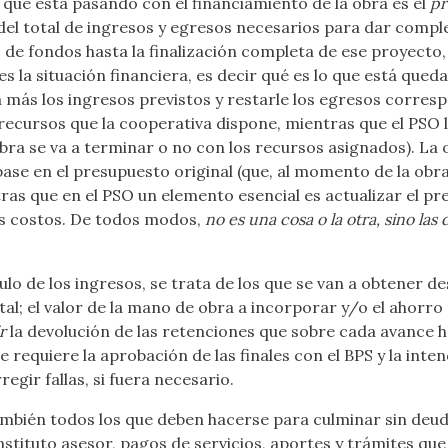
 que está pasando con el financiamiento de la obra es el
pr
del total de ingresos y egresos necesarios para dar compl
ujo de fondos hasta la finalización completa de ese proyecto
 es la situación financiera, es decir qué es lo que está que
 más los ingresos previstos y restarle los egresos corres
 recursos que la cooperativa dispone, mientras que el PSO lo
 obra se va a terminar o no con los recursos asignados). La 
 base en el presupuesto original (que, al momento de la obr
ntras que en el PSO un elemento esencial es actualizar el p
 los costos. De todos modos,
no es una cosa o la otra, sino las 
ulo de los ingresos, se trata de los que se van a obtener d
tal; el valor de la mano de obra a incorporar y/o el ahorro 
r
la devolución de las retenciones que sobre cada avance h
e requiere la aprobación de las finales con el BPS y la int
gir fallas, si fuera necesario.
también todos los que deben hacerse para culminar sin deu
instituto asesor, pagos de servicios, aportes y trámites que