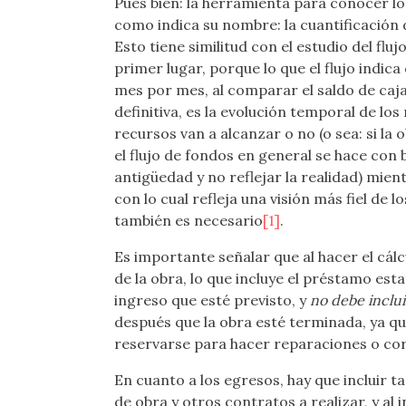
Pues bien: la herramienta para conocer lo
como indica su nombre: la cuantificación 
Esto tiene similitud con el estudio del fl
primer lugar, porque lo que el flujo indica
mes por mes, al comparar el saldo de caja
definitiva, es la evolución temporal de los
recursos van a alcanzar o no (o sea: si la
el flujo de fondos en general se hace con
antigüedad y no reflejar la realidad) mie
con lo cual refleja una visión más fiel de
también es necesario
[1]
.
Es importante señalar que al hacer el cálc
de la obra, lo que incluye el préstamo esta
ingreso que esté previsto, y
no debe inclui
después que la obra esté terminada, ya qu
reservarse para hacer reparaciones o corre
En cuanto a los egresos, hay que incluir 
de obra y otros contratos a realizar, y al 