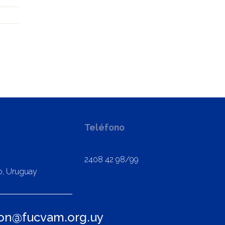
Teléfono
2408 42 98/99
o, Uruguay
ion@fucvam.org.uy