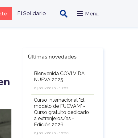
zado
El Solidario
iate
Menú
Últimas novedades
Bienvenida COVI VIDA
 en
NUEVA 2025
04/08/2026 - 18:02
Curso Internacional "El
modelo de FUCVAM" -
Curso gratuito dedicado
a extranjeros/as -
Edición 2026
03/08/2026 - 10:20