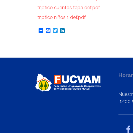
Documento
triptico cuentos tapa def.pdf
Documento
triptico niños 1 def.pdf
Share
Facebook
Twitter
LinkedIn
Horar
Nuestr
12:00 a