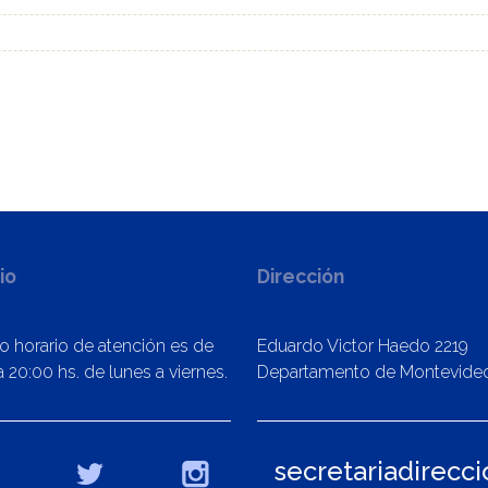
io
Dirección
o horario de atención es de
Eduardo Victor Haedo 2219
 20:00 hs. de lunes a viernes.
Departamento de Montevide
secretariadirecc