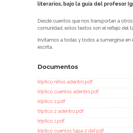
literarios, bajo la guía del profesor I
Desde cuentos que nos transportan a otro
comunidad, estos textos son el reflejo del 
Invitamos a todas y todos a sumergirse en e
escrita.
Documentos
Documento
triptico niños adentro.pdf
Documento
triptico cuentos adentro.pdf
Documento
triptico 2.pdf
Documento
triptico 2 adentro.pdf
Documento
triptico 1.pdf
Documento
triptico cuentos tapa 2 def.pdf