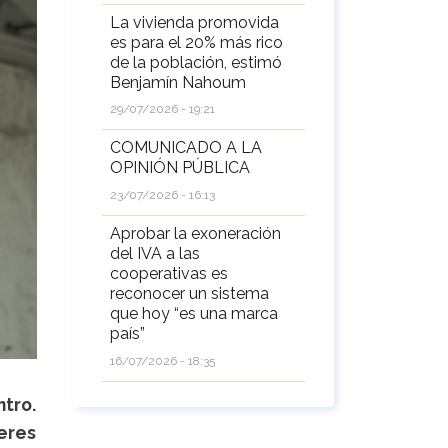
La vivienda promovida
es para el 20% más rico
de la población, estimó
Benjamín Nahoum
29/07/2026 - 19:21
COMUNICADO A LA
OPINIÓN PÚBLICA
23/07/2026 - 16:13
Aprobar la exoneración
del IVA a las
cooperativas es
reconocer un sistema
que hoy “es una marca
país”
16/07/2026 - 18:35
tro.
leres