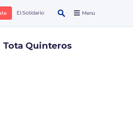
zado
El Solidario
iate
Menú
 Tota Quinteros