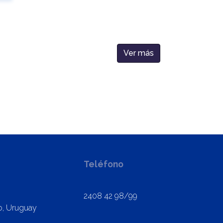
Ver más
Teléfono
2408 42 98/99
o, Uruguay