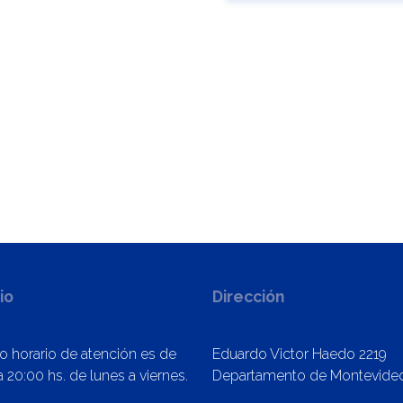
io
Dirección
o horario de atención es de
Eduardo Victor Haedo 2219
 20:00 hs. de lunes a viernes.
Departamento de Montevide